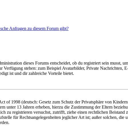
tische Anfragen zu diesem Forum gibt?
istration dieses Forums entscheidet, ob du registriert sein musst, um Be
zur Verfügung stehen: zum Beispiel Avatarbilder, Private Nachrichten, 
igt ist und dir zahlreiche Vorteile bietet.
t of 1998 (deutsch: Gesetz zum Schutz der Privatsphäre von Kindern i
ern unter 13 Jahren erheben, hierzu die Zustimmung der Eltern bezieh
dich zu registrieren versuchst, zutrifft, ziehe einen rechtlichen Beista
stelle für Rechtsangelegenheiten jeglicher Art ist; außer solchen, die
erden.