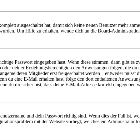
 komplett ausgeschaltet hat, damit sich keine neuen Benutzer mehr anm
 wurden. Um Hilfe zu erhalten, wende dich an die Board-Administratio
richtige Passwort eingegeben hast. Wenn diese stimmen, dann gibt es
ern oder deiner Erziehungsberechtigten den Anweisungen folgen, die du e
 angemeldeten Mitglieder erst freigeschaltet werden – entweder musst du
. Wenn du eine E-Mail erhalten hast, folge den dort enthaltenen Anweis
nn du dir sicher bist, dass deine E-Mail-Adresse korrekt eingegeben w
Benutzername und dein Passwort richtig sind. Wenn dies der Fall ist, w
igurationsproblem mit der Website vorliegt, welches ein Administrator l