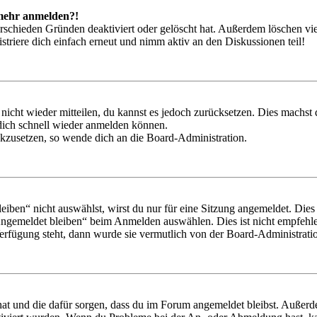
t mehr anmelden?!
rschieden Gründen deaktiviert oder gelöscht hat. Außerdem löschen vie
triere dich einfach erneut und nimm aktiv an den Diskussionen teil!
 nicht wieder mitteilen, du kannst es jedoch zurücksetzen. Dies machs
 dich schnell wieder anmelden können.
ückzusetzen, so wende dich an die Board-Administration.
en“ nicht auswählst, wirst du nur für eine Sitzung angemeldet. Dies
Angemeldet bleiben“ beim Anmelden auswählen. Dies ist nicht empfehle
Verfügung steht, dann wurde sie vermutlich von der Board-Administratio
 hat und die dafür sorgen, dass du im Forum angemeldet bleibst. Außer