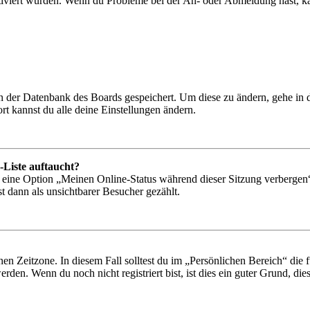
tiviert wurden. Wenn du Probleme bei der An- oder Abmeldung hast, ka
 in der Datenbank des Boards gespeichert. Um diese zu ändern, gehe in
t kannst du alle deine Einstellungen ändern.
-Liste auftaucht?
n eine Option „Meinen Online-Status während dieser Sitzung verbergen
t dann als unsichtbarer Besucher gezählt.
en Zeitzone. In diesem Fall solltest du im „Persönlichen Bereich“ die fü
den. Wenn du noch nicht registriert bist, ist dies ein guter Grund, dies 