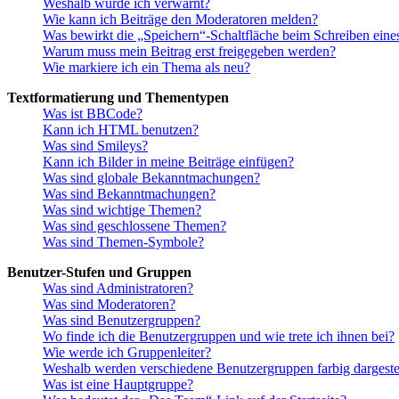
Weshalb wurde ich verwarnt?
Wie kann ich Beiträge den Moderatoren melden?
Was bewirkt die „Speichern“-Schaltfläche beim Schreiben eine
Warum muss mein Beitrag erst freigegeben werden?
Wie markiere ich ein Thema als neu?
Textformatierung und Thementypen
Was ist BBCode?
Kann ich HTML benutzen?
Was sind Smileys?
Kann ich Bilder in meine Beiträge einfügen?
Was sind globale Bekanntmachungen?
Was sind Bekanntmachungen?
Was sind wichtige Themen?
Was sind geschlossene Themen?
Was sind Themen-Symbole?
Benutzer-Stufen und Gruppen
Was sind Administratoren?
Was sind Moderatoren?
Was sind Benutzergruppen?
Wo finde ich die Benutzergruppen und wie trete ich ihnen bei?
Wie werde ich Gruppenleiter?
Weshalb werden verschiedene Benutzergruppen farbig dargestel
Was ist eine Hauptgruppe?