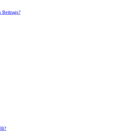
s Beitrags?
lt?