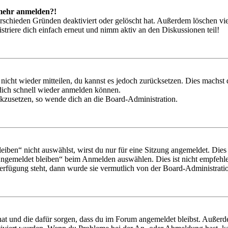
t mehr anmelden?!
rschieden Gründen deaktiviert oder gelöscht hat. Außerdem löschen vie
triere dich einfach erneut und nimm aktiv an den Diskussionen teil!
 nicht wieder mitteilen, du kannst es jedoch zurücksetzen. Dies machs
 dich schnell wieder anmelden können.
ückzusetzen, so wende dich an die Board-Administration.
en“ nicht auswählst, wirst du nur für eine Sitzung angemeldet. Dies
Angemeldet bleiben“ beim Anmelden auswählen. Dies ist nicht empfehle
Verfügung steht, dann wurde sie vermutlich von der Board-Administratio
 hat und die dafür sorgen, dass du im Forum angemeldet bleibst. Außer