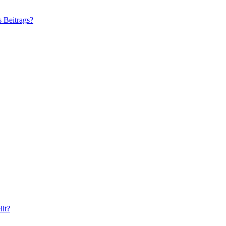
s Beitrags?
lt?