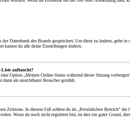
tiviert wurden. Wenn du Probleme bei der An- oder Abmeldung hast, ka
 in der Datenbank des Boards gespeichert. Um diese zu ändern, gehe in
t kannst du alle deine Einstellungen ändern.
-Liste auftaucht?
n eine Option „Meinen Online-Status während dieser Sitzung verbergen
t dann als unsichtbarer Besucher gezählt.
en Zeitzone. In diesem Fall solltest du im „Persönlichen Bereich“ die fü
den. Wenn du noch nicht registriert bist, ist dies ein guter Grund, dies 