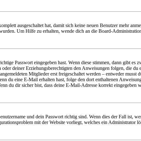
 komplett ausgeschaltet hat, damit sich keine neuen Benutzer mehr anm
 wurden. Um Hilfe zu erhalten, wende dich an die Board-Administratio
richtige Passwort eingegeben hast. Wenn diese stimmen, dann gibt es
ern oder deiner Erziehungsberechtigten den Anweisungen folgen, die du e
 angemeldeten Mitglieder erst freigeschaltet werden – entweder musst du
. Wenn du eine E-Mail erhalten hast, folge den dort enthaltenen Anweis
nn du dir sicher bist, dass deine E-Mail-Adresse korrekt eingegeben w
Benutzername und dein Passwort richtig sind. Wenn dies der Fall ist, w
igurationsproblem mit der Website vorliegt, welches ein Administrator l