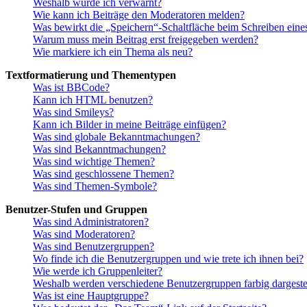
Weshalb wurde ich verwarnt?
Wie kann ich Beiträge den Moderatoren melden?
Was bewirkt die „Speichern“-Schaltfläche beim Schreiben eine
Warum muss mein Beitrag erst freigegeben werden?
Wie markiere ich ein Thema als neu?
Textformatierung und Thementypen
Was ist BBCode?
Kann ich HTML benutzen?
Was sind Smileys?
Kann ich Bilder in meine Beiträge einfügen?
Was sind globale Bekanntmachungen?
Was sind Bekanntmachungen?
Was sind wichtige Themen?
Was sind geschlossene Themen?
Was sind Themen-Symbole?
Benutzer-Stufen und Gruppen
Was sind Administratoren?
Was sind Moderatoren?
Was sind Benutzergruppen?
Wo finde ich die Benutzergruppen und wie trete ich ihnen bei?
Wie werde ich Gruppenleiter?
Weshalb werden verschiedene Benutzergruppen farbig dargestel
Was ist eine Hauptgruppe?