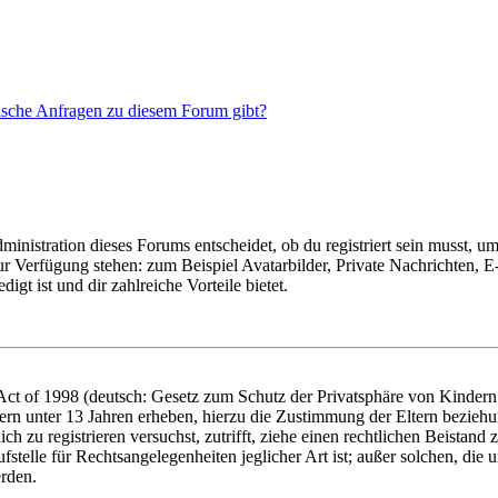
tische Anfragen zu diesem Forum gibt?
istration dieses Forums entscheidet, ob du registriert sein musst, um Be
zur Verfügung stehen: zum Beispiel Avatarbilder, Private Nachrichten, 
igt ist und dir zahlreiche Vorteile bietet.
t of 1998 (deutsch: Gesetz zum Schutz der Privatsphäre von Kindern i
ern unter 13 Jahren erheben, hierzu die Zustimmung der Eltern bezieh
dich zu registrieren versuchst, zutrifft, ziehe einen rechtlichen Beista
stelle für Rechtsangelegenheiten jeglicher Art ist; außer solchen, die
erden.