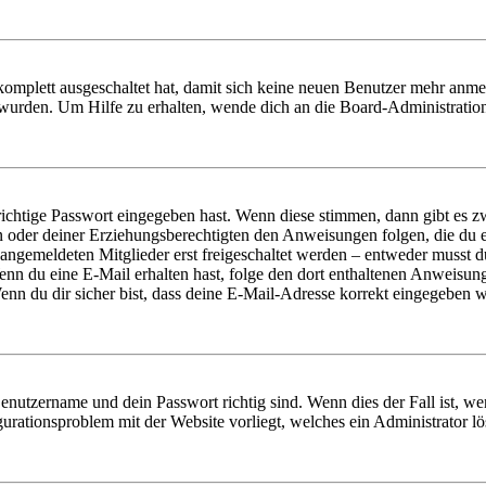
 komplett ausgeschaltet hat, damit sich keine neuen Benutzer mehr anm
 wurden. Um Hilfe zu erhalten, wende dich an die Board-Administratio
richtige Passwort eingegeben hast. Wenn diese stimmen, dann gibt es
ern oder deiner Erziehungsberechtigten den Anweisungen folgen, die du e
 angemeldeten Mitglieder erst freigeschaltet werden – entweder musst du
. Wenn du eine E-Mail erhalten hast, folge den dort enthaltenen Anweis
nn du dir sicher bist, dass deine E-Mail-Adresse korrekt eingegeben w
Benutzername und dein Passwort richtig sind. Wenn dies der Fall ist, w
igurationsproblem mit der Website vorliegt, welches ein Administrator l