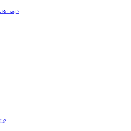
s Beitrags?
lt?