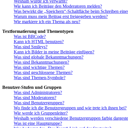
Weshalb wurde ich verwarnt?
Wie kann ich Beiträge den Moderatoren melden?
Was bewirkt die „Speichern“-Schaltfläche beim Schreiben eine
Warum muss mein Beitrag erst freigegeben werden?
Wie markiere ich ein Thema als neu?
Textformatierung und Thementypen
Was ist BBCode?
Kann ich HTML benutzen?
Was sind Smileys?
Kann ich Bilder in meine Beiträge einfügen?
Was sind globale Bekanntmachungen?
Was sind Bekanntmachungen?
Was sind wichtige Themen?
Was sind geschlossene Themen?
Was sind Themen-Symbole?
Benutzer-Stufen und Gruppen
Was sind Administratoren?
Was sind Moderatoren?
Was sind Benutzergruppen?
Wo finde ich die Benutzergruppen und wie trete ich ihnen bei?
Wie werde ich Gruppenleiter?
Weshalb werden verschiedene Benutzergruppen farbig dargestel
Was ist eine Hauptgruppe?