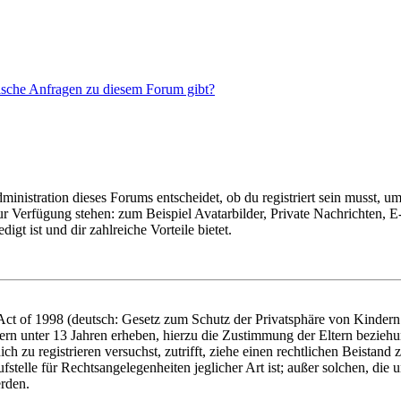
tische Anfragen zu diesem Forum gibt?
istration dieses Forums entscheidet, ob du registriert sein musst, um Be
zur Verfügung stehen: zum Beispiel Avatarbilder, Private Nachrichten, 
igt ist und dir zahlreiche Vorteile bietet.
t of 1998 (deutsch: Gesetz zum Schutz der Privatsphäre von Kindern i
ern unter 13 Jahren erheben, hierzu die Zustimmung der Eltern bezieh
dich zu registrieren versuchst, zutrifft, ziehe einen rechtlichen Beista
stelle für Rechtsangelegenheiten jeglicher Art ist; außer solchen, die
erden.