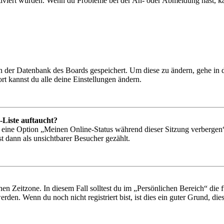
tiviert wurden. Wenn du Probleme bei der An- oder Abmeldung hast, ka
 in der Datenbank des Boards gespeichert. Um diese zu ändern, gehe in
t kannst du alle deine Einstellungen ändern.
-Liste auftaucht?
n eine Option „Meinen Online-Status während dieser Sitzung verbergen
t dann als unsichtbarer Besucher gezählt.
en Zeitzone. In diesem Fall solltest du im „Persönlichen Bereich“ die fü
den. Wenn du noch nicht registriert bist, ist dies ein guter Grund, dies 