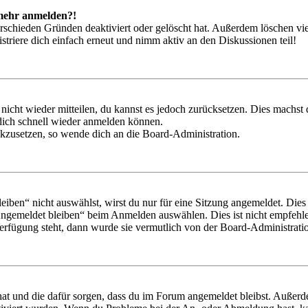
t mehr anmelden?!
rschieden Gründen deaktiviert oder gelöscht hat. Außerdem löschen vie
triere dich einfach erneut und nimm aktiv an den Diskussionen teil!
 nicht wieder mitteilen, du kannst es jedoch zurücksetzen. Dies machs
 dich schnell wieder anmelden können.
ückzusetzen, so wende dich an die Board-Administration.
en“ nicht auswählst, wirst du nur für eine Sitzung angemeldet. Dies
Angemeldet bleiben“ beim Anmelden auswählen. Dies ist nicht empfehle
Verfügung steht, dann wurde sie vermutlich von der Board-Administratio
 hat und die dafür sorgen, dass du im Forum angemeldet bleibst. Außer