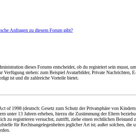
tische Anfragen zu diesem Forum gibt?
istration dieses Forums entscheidet, ob du registriert sein musst, um Be
zur Verfügung stehen: zum Beispiel Avatarbilder, Private Nachrichten, 
igt ist und dir zahlreiche Vorteile bietet.
t of 1998 (deutsch: Gesetz zum Schutz der Privatsphäre von Kindern i
ern unter 13 Jahren erheben, hierzu die Zustimmung der Eltern bezieh
dich zu registrieren versuchst, zutrifft, ziehe einen rechtlichen Beista
stelle für Rechtsangelegenheiten jeglicher Art ist; außer solchen, die
erden.