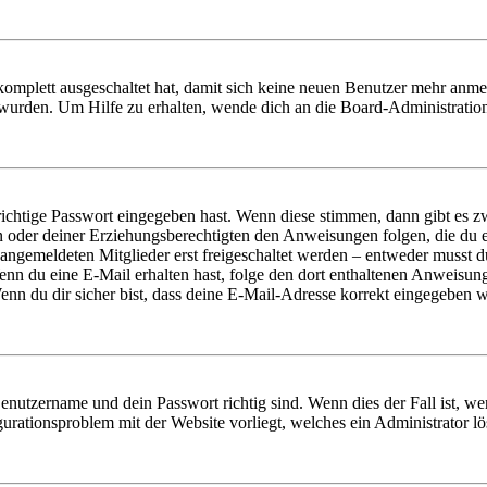
 komplett ausgeschaltet hat, damit sich keine neuen Benutzer mehr anm
 wurden. Um Hilfe zu erhalten, wende dich an die Board-Administratio
richtige Passwort eingegeben hast. Wenn diese stimmen, dann gibt es
ern oder deiner Erziehungsberechtigten den Anweisungen folgen, die du e
 angemeldeten Mitglieder erst freigeschaltet werden – entweder musst du
. Wenn du eine E-Mail erhalten hast, folge den dort enthaltenen Anweis
nn du dir sicher bist, dass deine E-Mail-Adresse korrekt eingegeben w
Benutzername und dein Passwort richtig sind. Wenn dies der Fall ist, w
igurationsproblem mit der Website vorliegt, welches ein Administrator l