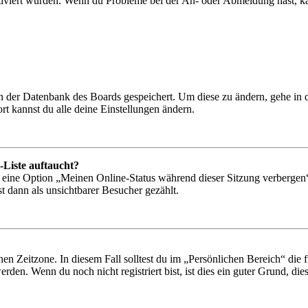
tiviert wurden. Wenn du Probleme bei der An- oder Abmeldung hast, ka
 in der Datenbank des Boards gespeichert. Um diese zu ändern, gehe in
t kannst du alle deine Einstellungen ändern.
-Liste auftaucht?
n eine Option „Meinen Online-Status während dieser Sitzung verbergen
t dann als unsichtbarer Besucher gezählt.
en Zeitzone. In diesem Fall solltest du im „Persönlichen Bereich“ die fü
den. Wenn du noch nicht registriert bist, ist dies ein guter Grund, dies 