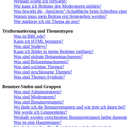
Weshalb wurde ich verwarnt?
Wie kann ich Beiträge den Moderatoren melden?
Was bewirkt die „Speichern“-Schaltfläche beim Schreiben eine
Warum muss mein Beitrag erst freigegeben werden?
Wie markiere ich ein Thema als neu?
Textformatierung und Thementypen
Was ist BBCode?
Kann ich HTML benutzen?
Was sind Smileys?
Kann ich Bilder in meine Beiträge einfügen?
Was sind globale Bekanntmachungen?
Was sind Bekanntmachungen?
Was sind wichtige Themen?
Was sind geschlossene Themen?
Was sind Themen-Symbole?
Benutzer-Stufen und Gruppen
Was sind Administratoren?
Was sind Moderatoren?
Was sind Benutzergruppen?
Wo finde ich die Benutzergruppen und wie trete ich ihnen bei?
Wie werde ich Gruppenleiter?
Weshalb werden verschiedene Benutzergruppen farbig dargestel
Was ist eine Hauptgruppe?