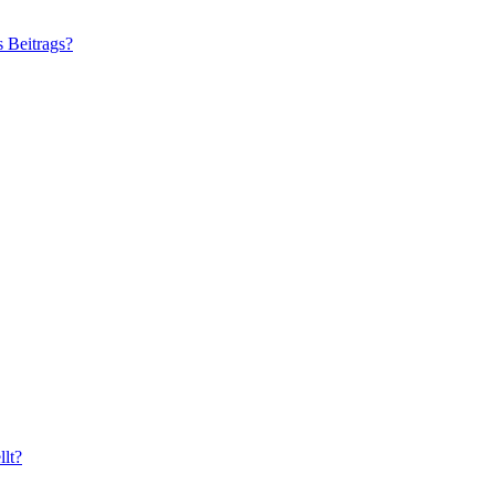
s Beitrags?
lt?