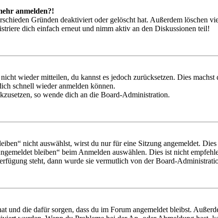
t mehr anmelden?!
rschieden Gründen deaktiviert oder gelöscht hat. Außerdem löschen vie
triere dich einfach erneut und nimm aktiv an den Diskussionen teil!
 nicht wieder mitteilen, du kannst es jedoch zurücksetzen. Dies machs
 dich schnell wieder anmelden können.
ückzusetzen, so wende dich an die Board-Administration.
en“ nicht auswählst, wirst du nur für eine Sitzung angemeldet. Dies
Angemeldet bleiben“ beim Anmelden auswählen. Dies ist nicht empfehle
Verfügung steht, dann wurde sie vermutlich von der Board-Administratio
 hat und die dafür sorgen, dass du im Forum angemeldet bleibst. Außer