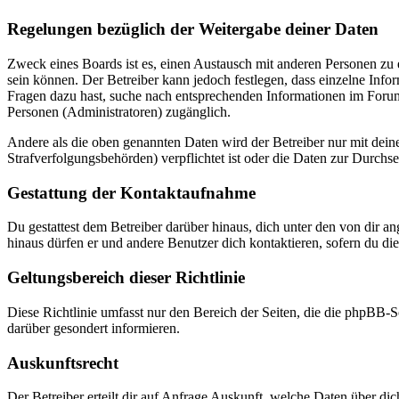
Regelungen bezüglich der Weitergabe deiner Daten
Zweck eines Boards ist es, einen Austausch mit anderen Personen zu er
sein können. Der Betreiber kann jedoch festlegen, dass einzelne Infor
Fragen dazu hast, suche nach entsprechenden Informationen im Forum 
Personen (Administratoren) zugänglich.
Andere als die oben genannten Daten wird der Betreiber nur mit deine
Strafverfolgungsbehörden) verpflichtet ist oder die Daten zur Durchset
Gestattung der Kontaktaufnahme
Du gestattest dem Betreiber darüber hinaus, dich unter den von dir a
hinaus dürfen er und andere Benutzer dich kontaktieren, sofern du die
Geltungsbereich dieser Richtlinie
Diese Richtlinie umfasst nur den Bereich der Seiten, die die phpBB-S
darüber gesondert informieren.
Auskunftsrecht
Der Betreiber erteilt dir auf Anfrage Auskunft, welche Daten über dic