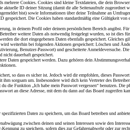
s mehrere Cookies. Cookies sind kleine Textdateien, die dein Browser 
ie aktuelle ID deiner Sitzung (damit dir alle Seitenaufrufe zugeordnet
angemeldet bist) sowie Informationen über deine Teilnahme an Umfragen
ID gespeichert. Die Cookies haben standardmäßig eine Gültigkeit von e
ierung, in deinem Profil oder deinem persönlichem Bereich angibst. Für
reiber weitere Daten als notwendig festgelegt wurden, so ist dies für 
 werden die dort eingegebenen Daten ebenfalls gespeichert. Gleiches gi
e wird weiterhin bei folgenden Aktionen gespeichert: Löschen und Änd
ktivierung, Benutzer-Passwort) und gescheiterte Anmeldeversuche. D
d nicht dauerhaft gespeichert.
eitere Daten gespeichert werden. Dazu gehören dein Abstimmungsverhal
nktionen.
ert, so dass es sicher ist. Jedoch wird dir empfohlen, dieses Passwor
it ihm sorgsam um. Insbesondere wird dich kein Vertreter des Betreibe
nst du die Funktion „Ich habe mein Passwort vergessen“ benutzen. Di
asswort an diese Adresse, mit dem du dann auf das Board zugreifen kan
r spezifizierten Daten zu speichern, um das Board betreiben und anbiet
ssenabwägung zwischen deinen und seinen Interessen sowie den Interes
-Kennung zu speichern, sofern dies zur Gefahrenabwehr oder zur recht