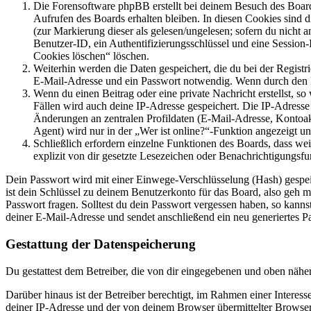
Die Forensoftware phpBB erstellt bei deinem Besuch des Board
Aufrufen des Boards erhalten bleiben. In diesen Cookies sind d
(zur Markierung dieser als gelesen/ungelesen; sofern du nicht 
Benutzer-ID, ein Authentifizierungsschlüssel und eine Session-
Cookies löschen“ löschen.
Weiterhin werden die Daten gespeichert, die du bei der Registr
E-Mail-Adresse und ein Passwort notwendig. Wenn durch den Bet
Wenn du einen Beitrag oder eine private Nachricht erstellst, so
Fällen wird auch deine IP-Adresse gespeichert. Die IP-Adress
Änderungen an zentralen Profildaten (E-Mail-Adresse, Kontoa
Agent) wird nur in der „Wer ist online?“-Funktion angezeigt un
Schließlich erfordern einzelne Funktionen des Boards, dass w
explizit von dir gesetzte Lesezeichen oder Benachrichtigungsfu
Dein Passwort wird mit einer Einwege-Verschlüsselung (Hash) gespeich
ist dein Schlüssel zu deinem Benutzerkonto für das Board, also geh m
Passwort fragen. Solltest du dein Passwort vergessen haben, so kan
deiner E-Mail-Adresse und sendet anschließend ein neu generiertes P
Gestattung der Datenspeicherung
Du gestattest dem Betreiber, die von dir eingegebenen und oben nähe
Darüber hinaus ist der Betreiber berechtigt, im Rahmen einer Intere
deiner IP-Adresse und der von deinem Browser übermittelter Browser