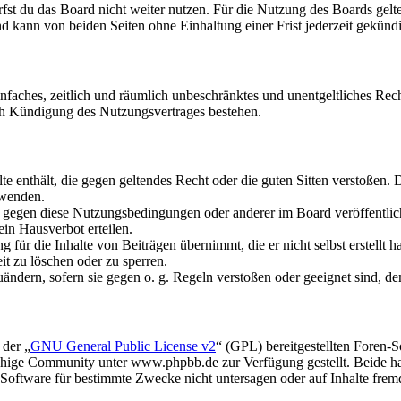
fst du das Board nicht weiter nutzen. Für die Nutzung des Boards gelten
 kann von beiden Seiten ohne Einhaltung einer Frist jederzeit gekünd
 einfaches, zeitlich und räumlich unbeschränktes und unentgeltliches R
ch Kündigung des Nutzungsvertrages bestehen.
alte enthält, die gegen geltendes Recht oder die guten Sitten verstoßen. 
rwenden.
n gegen diese Nutzungsbedingungen oder anderer im Board veröffentli
in Hausverbot erteilen.
für die Inhalte von Beiträgen übernimmt, die er nicht selbst erstellt 
it zu löschen oder zu sperren.
uändern, sofern sie gegen o. g. Regeln verstoßen oder geeignet sind, 
 der „
GNU General Public License v2
“ (GPL) bereitgestellten Foren
hige Community unter www.phpbb.de zur Verfügung gestellt. Beide hab
oftware für bestimmte Zwecke nicht untersagen oder auf Inhalte frem