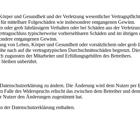
rper und Gesundheit und der Verletzung wesentlicher Vertragspflichten
ch für mittelbare Folgeschäden wie insbesondere entgangenen Gewinn.
em oder grob fahrlässigem Verhalten oder bei Schäden aus der Verletz
i Vertragsschluss typischerweise vorhersehbaren Schäden und im übrigen
besondere entgangenen Gewinn.
ng von Leben, Körper und Gesundheit oder vorsätzlichem oder grob fah
e nach auf die vertragstypischen Durchschnittsschäden begrenzt. Dies
h zugunsten der Mitarbeiter und Erfüllungsgehilfen des Betreibers.
bleiben unberührt.
e Datenschutzerklärung zu ändern. Die Änderung wird dem Nutzer per E-
m Falle des Widerspruchs erlischt das zwischen dem Betreiber und dem 
er Nutzer den Änderungen zugestimmt hat.
n der Datenschutzerklärung enthalten.